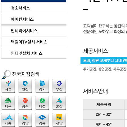
제품규격
26" ~ 32"
40" ~ 45"