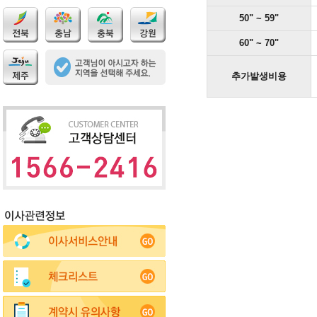
50" ~ 59"
60" ~ 70"
추가발생비용